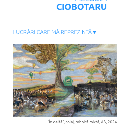
CIOBOTARU
LUCRĂRI CARE MĂ REPREZINTĂ ♥︎
“În deltă”, colaj, tehnică mixtă, A3, 2024