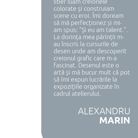
liber luam creionele
colorate și construiam
scene cu eroi. Îmi doream
să mă perfecționez și mi-
am spus: “Și eu am talent.”.
La dorința mea părinții m-
au înscris la cursurile de
desen unde am descoperit
creionul grafic care m-a
fascinat. Desenul este o
artă și mă bucur mult că pot
să îmi expun lucrările la
expozițiile organizate în
cadrul atelierului.
ALEXANDRU
MARIN