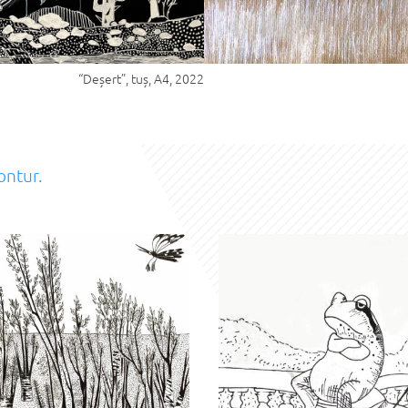
“Deșert”, tuș, A4, 2022
ontur.