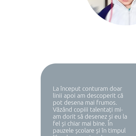
La început conturam doar
linii apoi am descoperit că
pot desena mai frumos.
Văzând copiii talentați mi-
am dorit să desenez și eu la
fel și chiar mai bine. În
pauzele școlare și în timpul