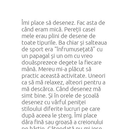
Îmi place să desenez. Fac asta de
când eram mică. Pereții casei
mele erau plini de desene de
toate tipurile. Ba chiar și salteaua
de sport era “înfrumusețată” cu
un papagal și un om cu vreo
douăsprezece degete la fiecare
mână. Mereu mi-a plăcut să
practic această activitate. Uneori
ca să mă relaxez, alteori pentru a
mă descărca. Când desenez mă
simt bine. Și în orele de școală
desenez cu vârful peniței
stiloului diferite lucruri pe care
după aceea le șterg. Îmi place
dâra fină sau groasă a creionului
pe hârtie. Câteodată nu-mi iese