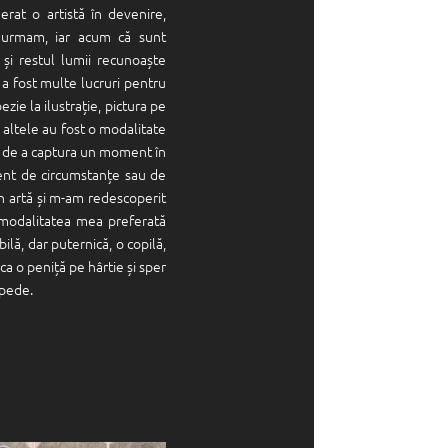
erat o artistă în devenire,
 urmam, iar acum că sunt
și restul lumii recunoaște
a a fost multe lucruri pentru
zie la ilustrație, pictura pe
 altele au fost o modalitate
i, de a captura un moment în
rent de circumstanțe sau de
n artă și m-am redescoperit
 modalitatea mea preferată
lă, dar puternică, o copilă,
ca o peniță pe hârtie și sper
epede.