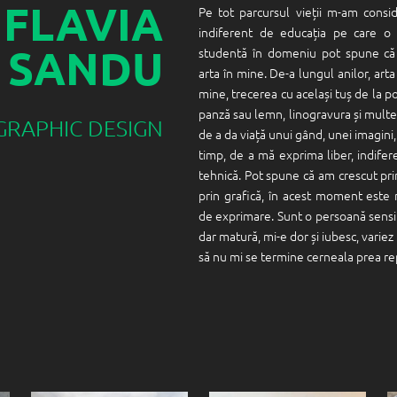
FLAVIA
Pe tot parcursul vieții m-am consid
indiferent de educația pe care o
SANDU
studentă în domeniu pot spune că 
arta în mine. De-a lungul anilor, art
mine, trecerea cu același tuș de la poe
panză sau lemn, linogravura și multe
GRAPHIC DESIGN
de a da viață unui gând, unei imagin
timp, de a mă exprima liber, indife
tehnică. Pot spune că am crescut pri
prin grafică, în acest moment este
de exprimare. Sunt o persoană sensibi
dar matură, mi-e dor și iubesc, variez 
să nu mi se termine cerneala prea r