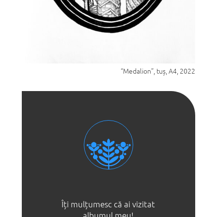
“Medalion”, tuș, A4, 2022
Îți mulțumesc că ai vizitat
albumul meu!