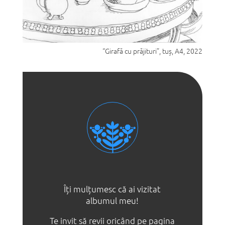
“Girafă cu prăjituri”, tuș, A4, 2022
Îți mulțumesc că ai vizitat
albumul meu!
Te invit să revii oricând pe pagina